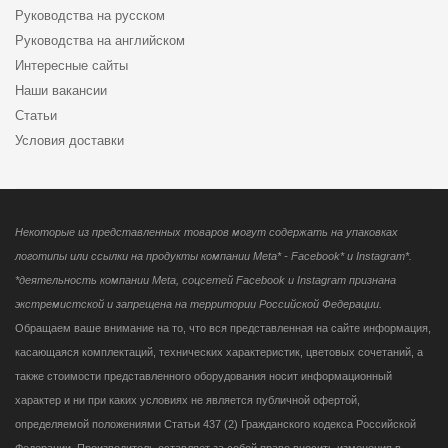
Руководства на русском
Руководства на английском
Интересные сайты
Наши вакансии
Статьи
Условия доставки
Некоторые из представленных товаров могут содержать на упаковках
логотипы или ссылки на продукты компании Meta* - Facebook* и Instagram*.
*деятельность компании Meta, соцсетей Facebook и Instagram признана
экстремистской и запрещена на территории Российской Федерации.
Обращаем ваше внимание на то, что вся представленная на сайте информация,
касающаяся комплектаций, технических характеристик, цветовых сочетаний, а
также стоимости представленного оборудования носит информационный
характер и ни при каких условиях не является публичной офертой,
определяемой положениями Статьи 437 (2) Гражданского кодекса Российской
Федерации. Производитель оставляет за собой право вносить изменения в