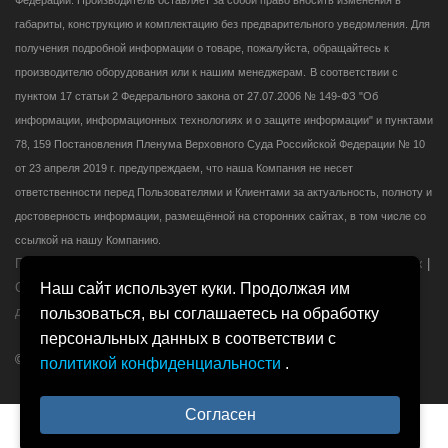
габариты, конструкцию и комплектацию без предварительного уведомления. Для
получения подробной информации о товаре, пожалуйста, обращайтесь к
производителю оборудования или к нашим менеджерам.
В соответствии с
пунктом 17 статьи 2 Федерального закона от 27.07.2006 № 149-ФЗ "Об
информации, информационных технологиях и о защите информации" и пунктами
78, 159 Постановления Пленума Верховного Суда Российской Федерации № 10
от 23 апреля 2019 г. предупреждаем, что наша Компания не несет
ответственности перед Пользователями и Клиентами за актуальность, полноту и
достоверность информации, размещённой на сторонних сайтах, в том числе со
ссылкой на нашу Компанию.
Политика оператора в отношении обработки персональных данных
|
Сведения о реализуемых требованиях к защите персональных
Наш сайт использует куки. Продолжая им
данных
|
Согласие на обработку персональных данных
пользоваться, вы соглашаетесь на обработку
персональных данных в соответствии с
© 2000-2026 Компания ИНВАСК. Все права защищены.
политикой конфиденциальности
.
Согласен