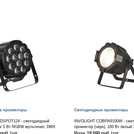
е прожекторы
Светодиодные прожекторы
DSPOT124 - светодиодный
INVOLIGHT COBPAR100W - све
 х 5 Вт RGBW мультичип, DMX
прожектор (чёрн), 100 Вт белый 
руб. / шт.
Розн. 18 690 руб. / шт.