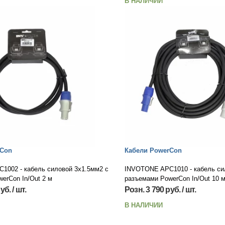
В НАЛИЧИИ
rCon
Кабели PowerCon
1002 - кабель силовой 3х1.5мм2 с
INVOTONE APC1010 - кабель си
erCon In/Out 2 м
разъемами PowerCon In/Out 10 
уб. / шт.
Розн. 3 790 руб. / шт.
В НАЛИЧИИ