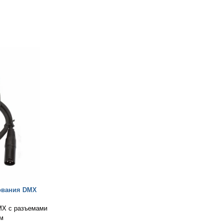
ования DMX
MX с разъемами
1м