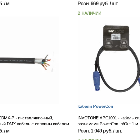
. / м
Розн. 669 руб. / шт.
В НАЛИЧИИ
Кабели PowerCon
DMX-P - инсталляционный,
INVOTONE APC1001 - кабель си
ный DMX кабель c силовым кабелем
разъемами PowerCon In/Out 1 м
. / м
Розн. 1 049 руб. / шт.