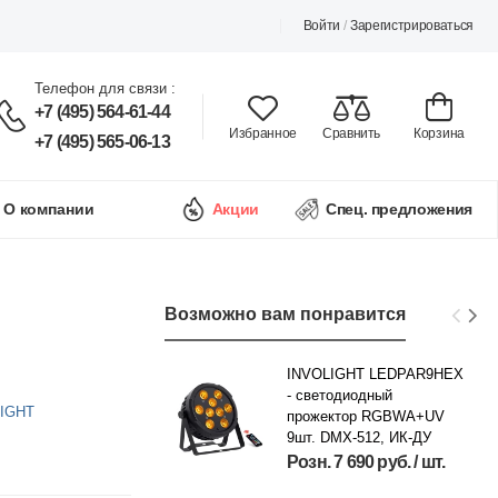
Войти
/
Зарегистрироваться
Телефон для связи :
+7 (495) 564-61-44
Избранное
Сравнить
Корзина
+7 (495) 565-06-13
О компании
Акции
Спец. предложения
Возможно вам понравится
INVOLIGHT LEDPAR9HEX
- светодиодный
LIGHT
прожектор RGBWA+UV
9шт. DMX-512, ИК-ДУ
Розн. 7 690 руб. / шт.