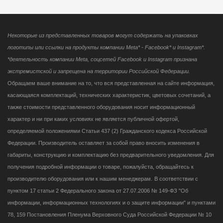
Некоторые из представленных товаров могут содержать на упаковках
логотипы или ссылки на продукты компании Meta* - Facebook* и Instagram*.
*деятельность компании Meta, соцсетей Facebook и Instagram признана
экстремистской и запрещена на территории Российской Федерации.
Обращаем ваше внимание на то, что вся представленная на сайте информация,
касающаяся комплектаций, технических характеристик, цветовых сочетаний, а
также стоимости представленного оборудования носит информационный
характер и ни при каких условиях не является публичной офертой,
определяемой положениями Статьи 437 (2) Гражданского кодекса Российской
Федерации. Производитель оставляет за собой право вносить изменения в
габариты, конструкцию и комплектацию без предварительного уведомления. Для
получения подробной информации о товаре, пожалуйста, обращайтесь к
производителю оборудования или к нашим менеджерам.
В соответствии с
пунктом 17 статьи 2 Федерального закона от 27.07.2006 № 149-ФЗ "Об
информации, информационных технологиях и о защите информации" и пунктами
78, 159 Постановления Пленума Верховного Суда Российской Федерации № 10